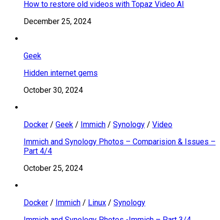
How to restore old videos with Topaz Video AI
December 25, 2024
Geek
Hidden internet gems
October 30, 2024
Docker
/
Geek
/
Immich
/
Synology
/
Video
Immich and Synology Photos – Comparision & Issues –
Part 4/4
October 25, 2024
Docker
/
Immich
/
Linux
/
Synology
Immich and Synology Photos -Immich – Part 3/4