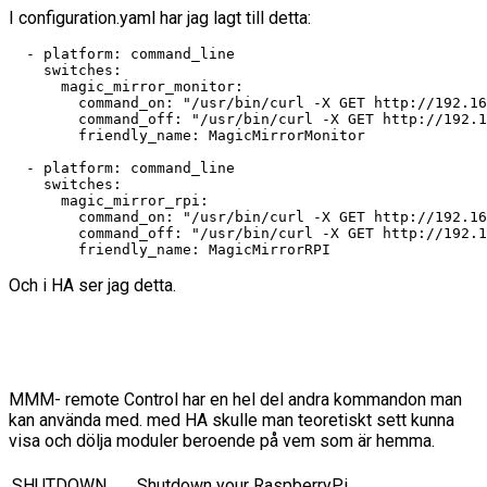
I configuration.yaml har jag lagt till detta:
  - platform: command_line

    switches:

      magic_mirror_monitor:

        command_on: "/usr/bin/curl -X GET http://192.16
        command_off: "/usr/bin/curl -X GET http://192.1
        friendly_name: MagicMirrorMonitor

  - platform: command_line

    switches:

      magic_mirror_rpi:

        command_on: "/usr/bin/curl -X GET http://192.16
        command_off: "/usr/bin/curl -X GET http://192.1
        friendly_name: MagicMirrorRPI
Och i HA ser jag detta.
MMM- remote Control har en hel del andra kommandon man
kan använda med. med HA skulle man teoretiskt sett kunna
visa och dölja moduler beroende på vem som är hemma.
SHUTDOWN
Shutdown your RaspberryPi