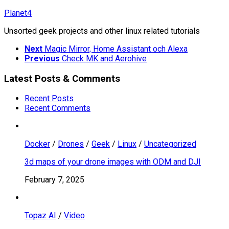
Skip
Planet4
to
Unsorted geek projects and other linux related tutorials
content
Next
Magic Mirror, Home Assistant och Alexa
Previous
Check MK and Aerohive
Latest Posts & Comments
Recent Posts
Recent Comments
Docker
/
Drones
/
Geek
/
Linux
/
Uncategorized
3d maps of your drone images with ODM and DJI
February 7, 2025
Topaz AI
/
Video