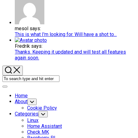
mesol says:
This is what I'm looking for. Will have a shot to...
Fredrik says:
Thanks. Keeping it updated and will test all features
again soon.
Expand
Menu
Home
About
Toggle
Child
Cookie Policy
Menu
Categories
Toggle
Child
Current
Linux
Menu
Page
Current
Home Assistant
Parent
Page
Check MK
Parent
Current
Raspberry PI