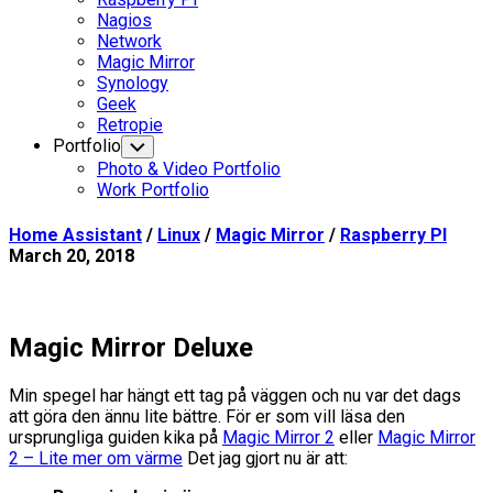
Page
Nagios
Parent
Network
Current
Magic Mirror
Page
Synology
Parent
Geek
Retropie
Portfolio
Toggle
Child
Photo & Video Portfolio
Menu
Work Portfolio
Home Assistant
/
Linux
/
Magic Mirror
/
Raspberry PI
March 20, 2018
Magic Mirror Deluxe
Min spegel har hängt ett tag på väggen och nu var det dags
att göra den ännu lite bättre. För er som vill läsa den
ursprungliga guiden kika på
Magic Mirror 2
eller
Magic Mirror
2 – Lite mer om värme
Det jag gjort nu är att: