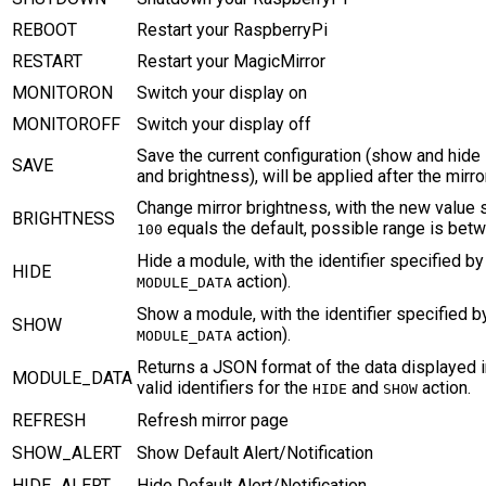
REBOOT
Restart your RaspberryPi
RESTART
Restart your MagicMirror
MONITORON
Switch your display on
MONITOROFF
Switch your display off
Save the current configuration (show and hide
SAVE
and brightness), will be applied after the mirro
Change mirror brightness, with the new value 
BRIGHTNESS
equals the default, possible range is be
100
Hide a module, with the identifier specified b
HIDE
action).
MODULE_DATA
Show a module, with the identifier specified 
SHOW
action).
MODULE_DATA
Returns a JSON format of the data displayed in 
MODULE_DATA
valid identifiers for the
and
action.
HIDE
SHOW
REFRESH
Refresh mirror page
SHOW_ALERT
Show Default Alert/Notification
HIDE_ALERT
Hide Default Alert/Notification