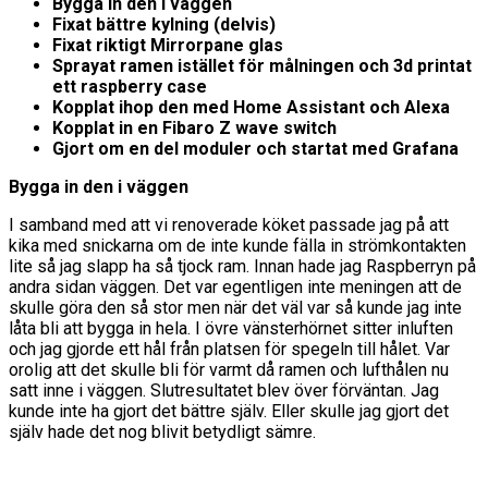
Bygga in den i väggen
Fixat bättre kylning (delvis)
Fixat riktigt Mirrorpane glas
Sprayat ramen istället för målningen och 3d printat
ett raspberry case
Kopplat ihop den med Home Assistant och Alexa
Kopplat in en Fibaro Z wave switch
Gjort om en del moduler och startat med Grafana
Bygga in den i väggen
I samband med att vi renoverade köket passade jag på att
kika med snickarna om de inte kunde fälla in strömkontakten
lite så jag slapp ha så tjock ram. Innan hade jag Raspberryn på
andra sidan väggen. Det var egentligen inte meningen att de
skulle göra den så stor men när det väl var så kunde jag inte
låta bli att bygga in hela. I övre vänsterhörnet sitter inluften
och jag gjorde ett hål från platsen för spegeln till hålet. Var
orolig att det skulle bli för varmt då ramen och lufthålen nu
satt inne i väggen. Slutresultatet blev över förväntan. Jag
kunde inte ha gjort det bättre själv. Eller skulle jag gjort det
själv hade det nog blivit betydligt sämre.